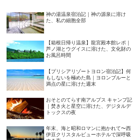
神の湯温泉宿泊記｜神の源泉に溶け
た、私の細胞全部
【箱根日帰り温泉】龍宮殿本館レポ｜
芦ノ湖とウグイスに溶けた、文化財の
お風呂時間
【プリシアリゾートヨロン宿泊記】何
もしないを極めた島｜ヨロンブルーと
満点の星に溶けた週末
おそとのてらす南アルプス キャンプ記
｜焚き火と星空に溶けた、デジタルデ
トックスの夜
年末、海と昭和ロマンに抱かれて〜西
伊豆クリスタルビューホテルで深呼吸